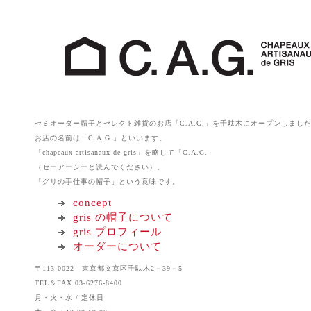
セミオーダー帽子とセレクト雑貨のお店「C.A.G.」を千駄木にオープンしまし
お店の名前は「C.A.G.」といいます。
「chapeaux artisanaux de gris」を略して「C.A.G.」
（セーアージーと読んでください）。
「グリの手仕事の帽子」という意味です。
concept
gris の帽子について
gris プロフィール
オーダーについて
〒113-0022 東京都文京区千駄木2－39－5
TEL＆FAX 03-6276-8400
月・火・水 / 定休日