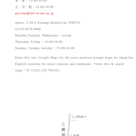
木・金 / 13:00-19:00
土・日・祝 / 13:00-18:00
gris-hat@bj9.so-net.ne.jp
adress: 2-39-5,Sendagi,Bunkyo-ku TOKYO
tel:03-6276-8400
Monday,Tuesday, Wednesday / closed
Thursday, Friday / 13:00-19:00
Starday, Sunday, holiday / 13:00-18:00
Enter this into Google Maps for the exact position.Google maps for Japan has
English notation for major stations and landmarks. *enter this & search
maps「35.72325,139.763102」